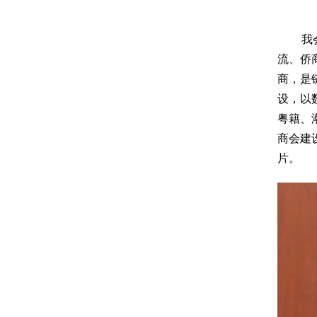
我
流、侨
商，是
设，以
粤籍、
商会建
片。