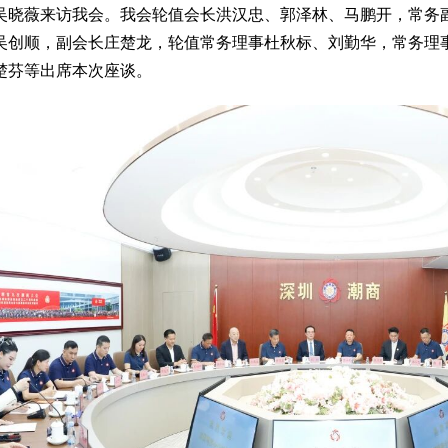
吴晓薇来访我会。
我会轮值会长洪汉忠、郭泽林、马鹏开，常务
吴创顺，副会长庄楚龙，轮值常务理事杜秋标、刘勤华，常务理
楚芬等出席本次座谈。