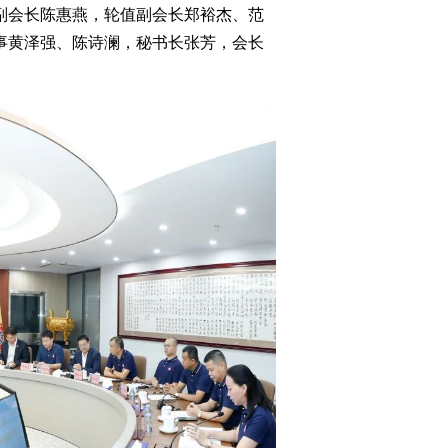
副会长陈惠燕，轮值副会长郑裕杰、范
事黄泽强、陈诗澜，秘书长张芳，会长