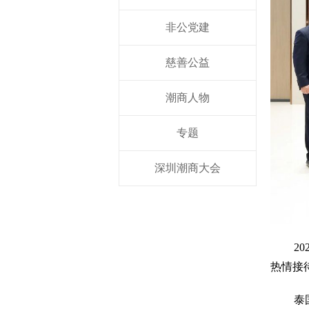
非公党建
慈善公益
潮商人物
专题
深圳潮商大会
2
热情接
泰