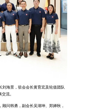
长刘海景，驻会会长黄育宏及轮值团队
谈交流。
，顾问韩勇，副会长吴湖坤、郑婵秋，