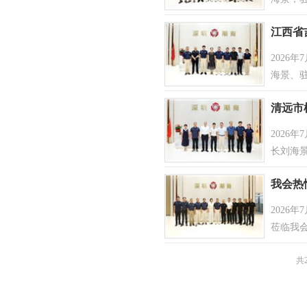
吴怡德
江西省
2026
海景、
家抱团
清远市
2026
长刘海
展开座
我会热
2026
潮汕文
莅临我
交流。
[
共