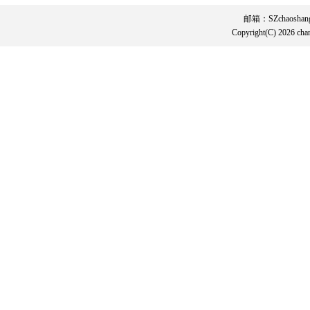
邮箱：SZchaosha
Copyright(C) 202