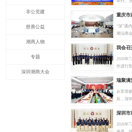
举行。
匡建，
非公党建
重庆市
“深”通
慈善公益
潮汕商
跨区域
潮商人物
我会召
专题
2026
作进行
深圳潮商大会
调。
[
瑞聚满
从军营
辰，深
深圳市
2026
海景，