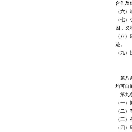
合作及
（六）
（七）
困，义
（八）
迹。
（九）
第八条
均可自
第九条
（一）
（二）
（三）
（四）