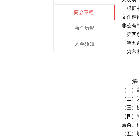
根据中
商会章程
文件精
非公有
商会历程
第四条
第五条
入会须知
第六条
第
（一）
（二）
（三）
（四）
洽谈、
（五）