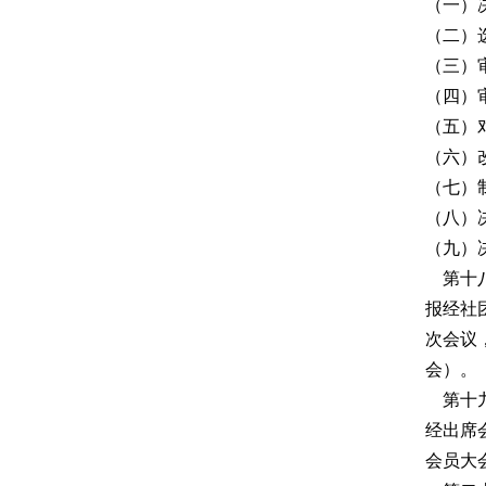
（一）
（二）
（三）
（四）
（五）
（六）
（七）
（八）
（九）
第十八
报经社
次会议
会）。
第十九
经出席
会员大