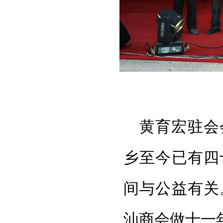
黄育宏驻会
乡至今已有四
间与公益有关
汕商会做十一